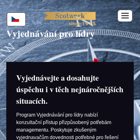
Skip
to
content
Vyjednávání pro lídry
Vyjednávejte a dosahujte
úspěchu i v těch nejnáročnějších
situacích.
Program Vyjednávání pro lídry nabízí
konzultační přístup přizpůsobený potřebám
managementu. Poskytuje zkušeným
vyjednavačům dovednosti potřebné pro řešení